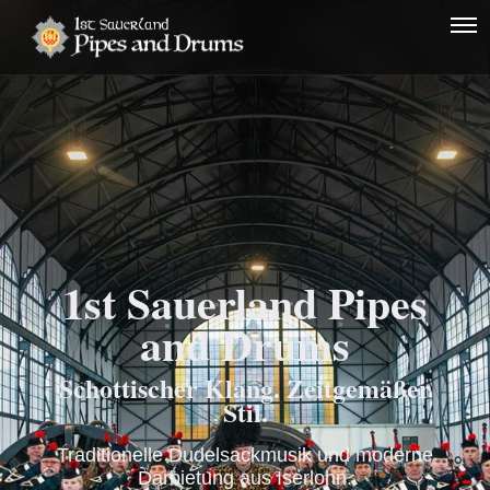
1st Sauerland Pipes
and Drums
Schottischer Klang. Zeitgemäßer
Stil.
Traditionelle Dudelsackmusik und moderne
Darbietung aus Iserlohn.